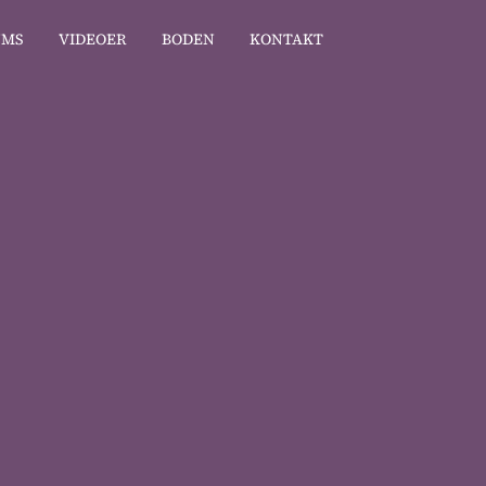
UMS
VIDEOER
BODEN
KONTAKT
us
m og torskedum
yr