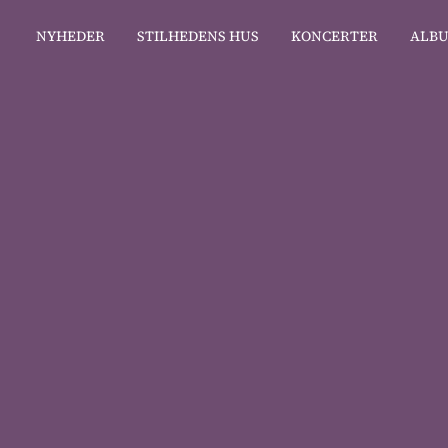
NYHEDER
STILHEDENS HUS
KONCERTER
ALB
Homuncul
14.02.2022
Venus
hundeangst, ugleset, bovla
jeg føler mig mere som et d
end et menneske